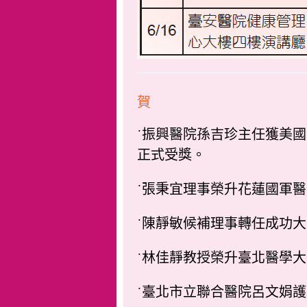
賀
˙振興醫院孫吉珍主任獲美國西雅圖
正式受獎。
˙張秉宜理事榮升花蓮國軍
˙陳靜敏候補理事轉任成功
˙林佳靜教授榮升臺北醫學
˙臺北市立聯合醫院呂文娟