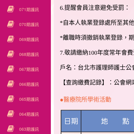
6.提醒會員注意避免受罰：
071期護訊
*自本人執業登錄處所至其
070期護訊
*離職時須撤銷執業登錄，
069期護訊
7.敬請繳納100年度常年
068期護訊
戶名：台北市護理師護士公會郵
067期護訊
【查詢繳費記錄】：公會網
066期護訊
065期護訊
●醫療院所學術活動
064期護訊
063期護訊