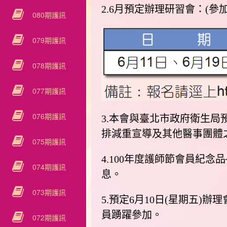
2.6月預定辦理研習會：(
080期護訊
079期護訊
078期護訊
077期護訊
076期護訊
3.本會與臺北市政府衛生局
排減重宣導及其他醫事團體
075期護訊
4.100年度護師節會員紀念
074期護訊
息。
073期護訊
5.預定6月10日(星期五
員踴躍參加。
072期護訊