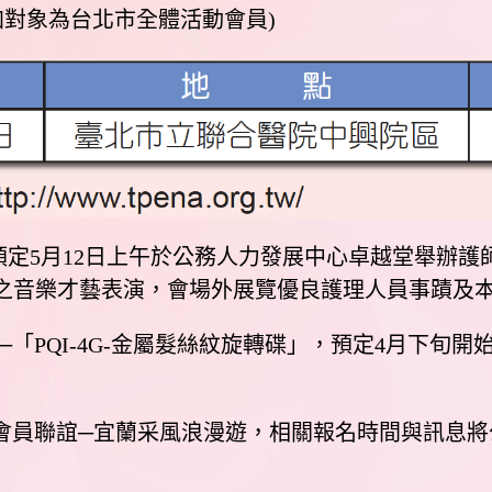
參加對象為台北市全體活動會員)
預定5月12日上午於公務人力發展中心卓越堂舉辦
之音樂才藝表演，會場外展覽優良護理人員事蹟及本
品─「PQI-4G-金屬髮絲紋旋轉碟」，預定4月下旬
)辦理會員聯誼─宜蘭采風浪漫遊，相關報名時間與訊