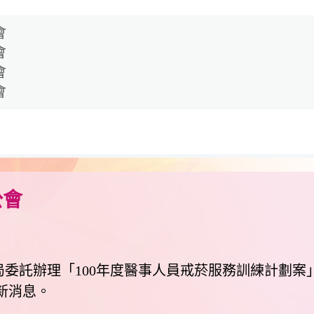
會
會
會
會
公會
局委託辦理「100年度醫事人員戒菸服務訓練計劃案
新消息。