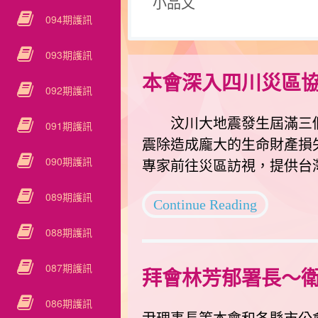
小品文
094期護訊
093期護訊
本會深入四川災區
092期護訊
汶川大地震發生屆滿三個
091期護訊
震除造成龐大的生命財產損
090期護訊
專家前往災區訪視，提供台灣
089期護訊
Continue Reading
088期護訊
087期護訊
拜會林芳郁署長～
086期護訊