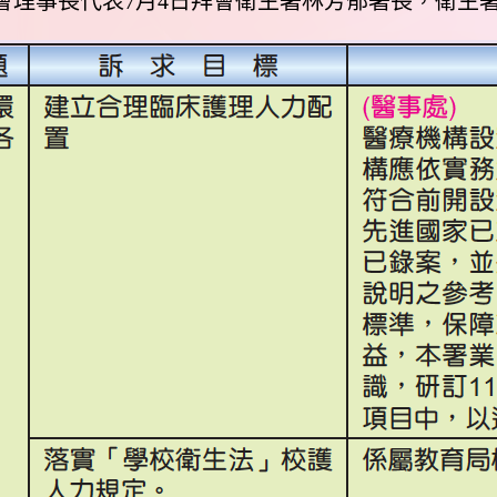
會理事長代表7月4日拜會衛生署林芳郁署長，衛生