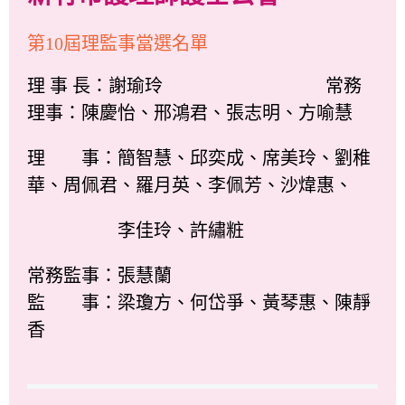
第10屆理監事當選名單
理 事 長：謝瑜玲 常務
理事：陳慶怡、邢鴻君、張志明、方喻慧
理 事：簡智慧、邱奕成、席美玲、劉稚
華、周佩君、羅月英、李佩芳、沙煒惠、
李佳玲、許繡粧
常務監事：張慧蘭
監 事：梁瓊方、何岱爭、黃琴惠、陳靜
香