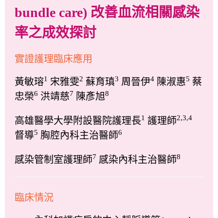
bundle care) 改善血流相關感染
率之成效探討
實證護理臨床應用
1
2
3
4
5
黃敏瑢
宋雅雯
蘇育瑱
周晉伊
陳淑惠
蔡
6
7
8
忠榮
洪靖慈
陳彥旭
1
2,3,4
高雄醫學大學附設醫院護理長
護理師
5
6
督導
胸腔內科主治醫師
7
8
感染管制室護理師
感染內科主治醫師
臨床情況