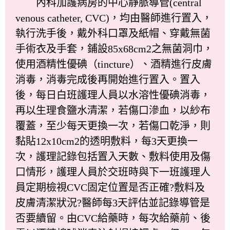
內科加護病房的中心靜脈導管(central
venous catheter, CVC)，均由醫師進行置入，
執行洗手後，戴外科口罩及紙帽、穿戴無菌
手術衣及手套，鋪設85x68cm2之無菌洞巾，
使用酒精性優碘（tincture）、酒精進行皮膚
消毒，消毒完成後再開始進行置入。置入
後，每日白班護理人員以水溶性優碘消毒，
再以生理食鹽水清潔，若傷口滲血，以紗布
覆蓋，至少每天更換一次，若傷口乾淨，則
黏貼12x10cm2的透明敷料，每3天更換一
次，護理記錄包括置入天數、敷料使用及傷
口情形，護理人員於交班時與下一班護理人
員定期檢視CVC固定位置是否正確?敷料及
皮膚清潔狀況?醫師每3天評估並記錄導管是
否要續留。由CVC給藥時，每次給藥前、後