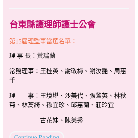
台東縣護理師護士公會
第15屆理監事當選名單：
理 事 長：黃瑞蘭
常務理事：王桂英、謝敬梅、謝汝艷、周惠
千
理 事：王境堪、沙美代、張鶯英、林秋
菊、林蕎綺、孫宜珍、邱惠蘭、莊玲宜
古花妹、陳美秀
Continue Reading