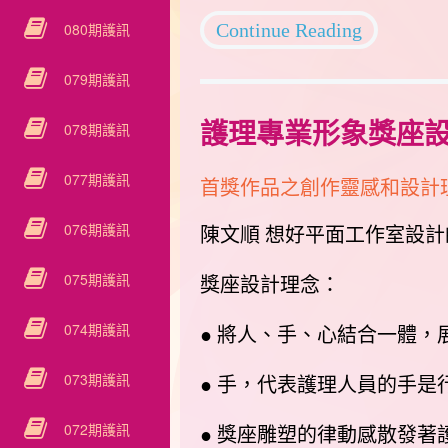
080期護訊
Continue Reading
079期護訊
078期護訊
護理專業形象獎座
077期護訊
首獎作品之創作靈感和設計
076期護訊
陳文順 想好平面工作室設計
075期護訊
獎座設計理念：
074期護訊
● 將人、手、心結合一體
073期護訊
● 手，代表護理人員的手是
072期護訊
● 獎座雕塑的律動感散發