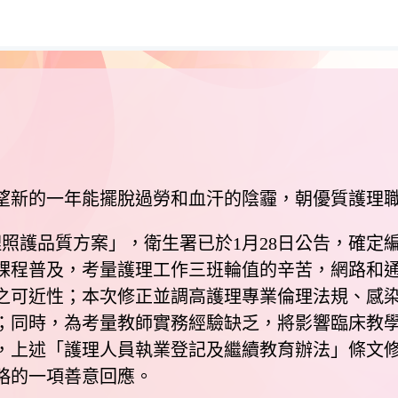
新的一年能擺脫過勞和血汗的陰霾，朝優質護理職
照護品質方案」，衛生署已於1月28日公告，確定編
課程普及，考量護理工作三班輪值的辛苦，網路和通訊
之可近性；本次修正並調高護理專業倫理法規、感染
；同時，為考量教師實務經驗缺乏，將影響臨床教
，上述「護理人員執業登記及繼續教育辦法」條文修
略的一項善意回應。