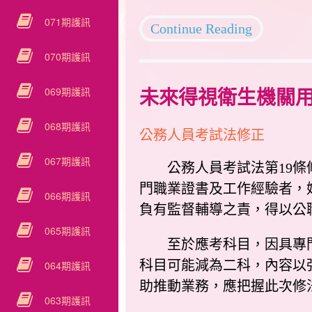
071期護訊
Continue Reading
070期護訊
069期護訊
未來得視衛生機關用
068期護訊
公務人員考試法修正
067期護訊
公務人員考試法第19條修
門職業證書及工作經驗者，
066期護訊
負有監督輔導之責，得以公
065期護訊
至於應考科目，因具專門
科目可能減為二科，內容以
064期護訊
助推動業務，應把握此次修
063期護訊