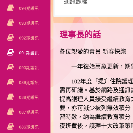
通訊課程
094期護訊
093期護訊
理事長的話
092期護訊
各位親愛的會員 新春快樂
091期護訊
一年復始萬象更新，期望
090期護訊
102年度「提升住院護理
089期護訊
需再研議。基於網路及通訊
088期護訊
提高護理人員接受繼續教育
要，亦可減少被列無效積分
087期護訊
習時數，納為繼續教育積分
夜班費後，護理十大改革策
086期護訊