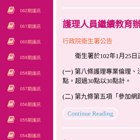
062期護訊
護理人員繼續教育辦
061期護訊
行政院衛生署公告
060期護訊
衛生署於102年1月25
059期護訊
(一) 第八條護理專業倫理
058期護訊
點，超過30點以30點計。
057期護訊
(二) 第九條第五項「參加網
056期護訊
Continue Reading
055期護訊
054期護訊