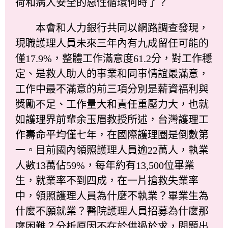
荷和病人安全的惡性循環何時了？
本會和人力銀行共同以網路調查發現，
現職護理人員未來三年內有九成留任可能的
僅17.9%，整體工作滿意度61.2分，對工作穩
定、是救人助人的事業和同事情誼最滿意，
工作中最不滿意的前三項分別是薪資福利與
獎勵不足、工作量大和責任重壓力大，也就
如護理界前輩余玉眉教授所述，台灣護理工
作壽命平均僅七年，在國際護理圈是倒數第
一。目前國內領照護理人員逾22萬人，執業
人數13萬佔59%，每年約有13,500位畢業
生，就業率不到四成，在一片搶救失業率
中，領照護理人員為什麼不執業？畢業生為
什麼不願就業？醫院護理人員招募為什麼那
麼困難？分析原因不在於供過於求，問題出