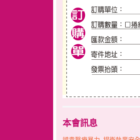
本會訊息
譴責醫療暴力 捍衛執業安