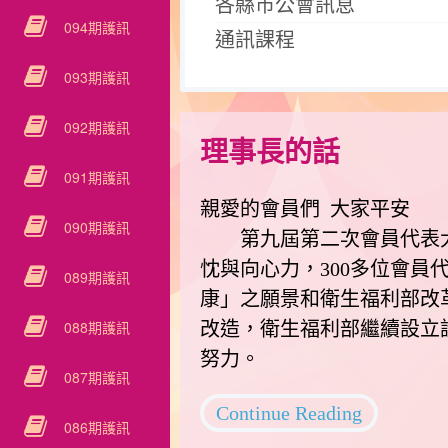
各縣市公會訊息
094期護訊
通訊課程
093期護訊
092期護訊
理事長的話
091期護訊
親愛的會員們 大家平安
090期護訊
第九屆第二次會員代表大會
忱與向心力，300多位會員
089期護訊
康」之願景和衛生福利部改
088期護訊
改造，衛生福利部繼續設立
努力。
087期護訊
Continue Reading
086期護訊