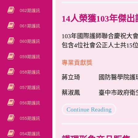
062期護訊
14人榮獲103年
061期護訊
103年國際護師聯合慶祝大
060期護訊
包含4位社會公正人士共15
059期護訊
專業貢獻獎
058期護訊
蔣立琦 國防醫學院護
057期護訊
蔡淑鳳 臺中市政府衛
056期護訊
Continue Reading
055期護訊
054期護訊