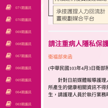
071期護訊
070期護訊
069期護訊
請注重病人隱私保
068期護訊
067期護訊
衛福部來函
066期護訊
(中華民國103年4月3日衛部照字
065期護訊
針對日前媒體報導護理人
所產生的健康相關資訊不得
064期護訊
生，請護理人員於執行業務
063期護訊