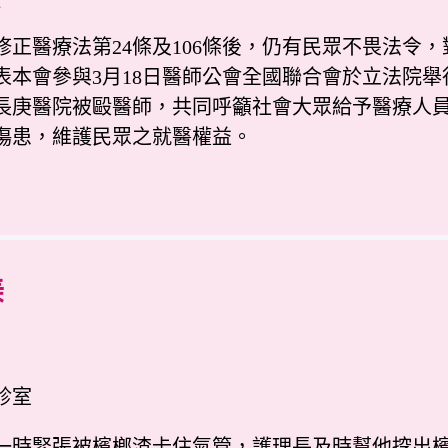
修正醫療法第24條及106條後，仍有民眾不畏法
表本會參與3月18日醫師公會全國聯合會於立法院
長庚醫院被毆醫師，共同呼籲社會大眾給予醫療人
傷患，維護民眾之就醫權益。
美
診室
一時緊張被檳榔渣卡住氣管，護理長及時幫他挖出