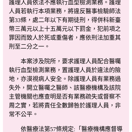
護理人員依法不應執行血型檢測業務。護理
人員若執行本項業務，將違反醫事檢驗師法
第33條，處二年以下有期徒刑，得併科新臺
幣三萬元以上十五萬元以下罰金，犯前項之
罪因而致人於死或重傷者，應依刑法加重其
刑至二分之一。
本案涉及院所，要求護理人員配合醫囑
執行血型檢測業務，置護理人員於違法的險
地，亦漠視病人安全。除護理人員有業務過
失外，開立醫囑之醫師、該醫療機構及該院
主管機關也應查明是否有業務疏失或督察不
周之實，若將責任全數歸咎於護理人員，非
常不公平。
依醫療法第57條規定:「醫療機構應督導