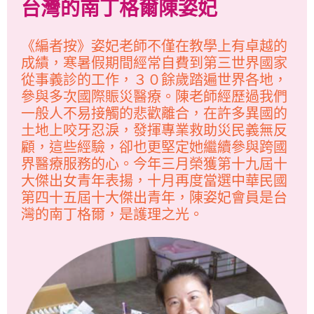
台灣的南丁格爾陳姿妃
《編者按》姿妃老師不僅在教學上有卓越的
成績，寒暑假期間經常自費到第三世界國家
從事義診的工作，３０餘歲踏遍世界各地，
參與多次國際賑災醫療。陳老師經歷過我們
一般人不易接觸的悲歡離合，在許多異國的
土地上咬牙忍淚，發揮專業救助災民義無反
顧，這些經驗，卻也更堅定她繼續參與跨國
界醫療服務的心。今年三月榮獲第十九屆十
大傑出女青年表揚，十月再度當選中華民國
第四十五屆十大傑出青年，陳姿妃會員是台
灣的南丁格爾，是護理之光。