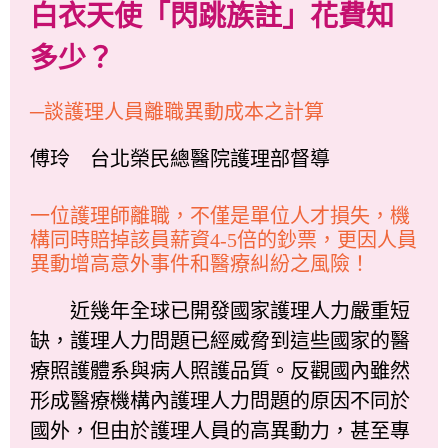
白衣天使「閃跳族註」花費知
多少？
─談護理人員離職異動成本之計算
傅玲 台北榮民總醫院護理部督導
一位護理師離職，不僅是單位人才損失，機
構同時賠掉該員薪資4-5倍的鈔票，更因人員
異動增高意外事件和醫療糾紛之風險！
近幾年全球已開發國家護理人力嚴重短
缺，護理人力問題已經威脅到這些國家的醫
療照護體系與病人照護品質。反觀國內雖然
形成醫療機構內護理人力問題的原因不同於
國外，但由於護理人員的高異動力，甚至專