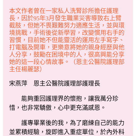
本文作者曾在一家私人洗腎診所擔任護理
長，因於95年3月發生職業災害導致右上臂
截肢，但她不畏艱難努力適應生活，並與環
境挑戰，手術後從新學習，改變慣用右手的
習慣，目前她不但能靈活的運用左手寫字、
打電腦及開車，更樂意將她的親身經歷與他
人分享，鼓勵在困境中的人，很高興能分享
她的這一段心情故事。（恩主公醫院護理部
主任楊麗瑟）
宋燕萍 恩主公醫院護理部護理長
能夠重回護理界的懷抱，讓我萬分珍
惜，也非常驕傲，心中更充滿感恩。
護專畢業後的我，為了磨練自己的能力
並累積經驗，旋即進入重症單位，於內外科