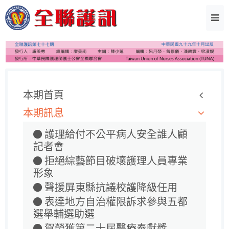
本期首頁
本期訊息
護理給付不公平病人安全誰人顧
記者會
拒絕綜藝節目破壞護理人員專業
形象
聲援屏東縣抗議校護降級任用
表達地方自治權限訴求參與五都
選舉輔選助選
賀榮獲第二十屆醫療奉獻獎