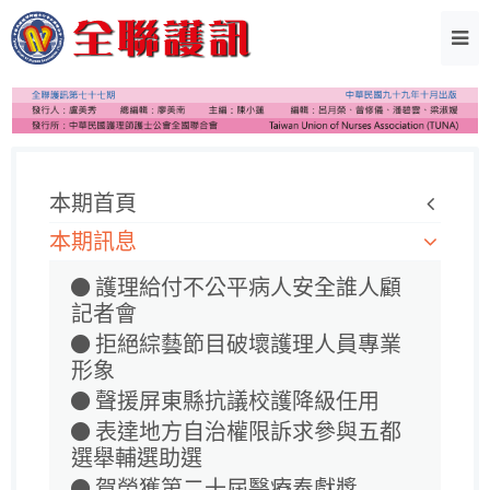
本期首頁
本期訊息
護理給付不公平病人安全誰人顧
記者會
拒絕綜藝節目破壞護理人員專業
形象
聲援屏東縣抗議校護降級任用
表達地方自治權限訴求參與五都
選舉輔選助選
賀榮獲第二十屆醫療奉獻獎