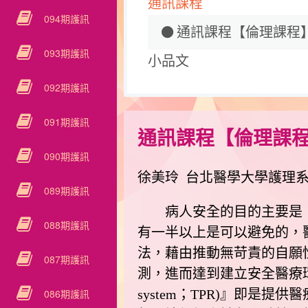
通訊課程
094期護訊
通訊課程【倫理課程
093期護訊
小品文
092期護訊
091期護訊
通訊課程【倫理課程
090期護訊
徐美玲 台北醫學大學護理
089期護訊
病人安全的目的主要是「使
088期護訊
有一半以上是可以避免的，醫療人
法，藉由推動無苛責的自願
087期護訊
測，進而達到建立安全醫療環境的目標
086期護訊
system；TPR)』即