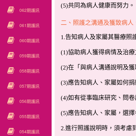
(5)共同為病人健康而努力。
062期護訊
二、照護之溝通及獲致病人
061期護訊
1.告知病人及家屬其醫療
060期護訊
(1)協助病人獲得病情及治
059期護訊
(2)在「與病人溝通說明及
058期護訊
(3)應告知病人、家屬如何
057期護訊
(4)如有從事臨床研究、問
056期護訊
(5)應告知病人、家屬，
055期護訊
2.進行照護說明時，須考
054期護訊