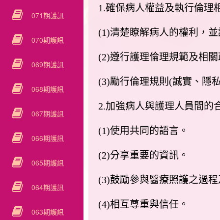
1.確保病人權益及執行倫理
071期護訊
(1)清楚瞭解病人的權利，
070期護訊
(2)遵行護理倫理規範及相
069期護訊
(3)勵行倫理規則(誠實、
068期護訊
2.加強病人與護理人員間的
067期護訊
(1)使用共同的語言。
066期護訊
(2)分享重要的資訊。
065期護訊
(3)鼓勵參與醫療照護之過
064期護訊
(4)相互尊重與信任。
063期護訊