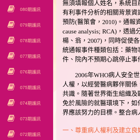
無須填報個人姓名，系統目
080期護訊
有利事件分析的相關背景資
預防(醫策會，2010)。
079期護訊
cause analysis;
078期護訊
楊、翁，2007)，同時促
統通報事件種類包括：藥物
077期護訊
件、院內不預期心跳停止事
076期護訊
2006年WHO病人安全
人權，以經營醫病夥伴關係
075期護訊
共識。隨著世界衛生組織及
074期護訊
免於風險的就醫環境下，如
界應該努力的目標。整合病
073期護訊
一、尊重病人權利及建立良
072期護訊