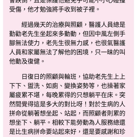
會跌倒，且是保護他避免手可能不小心碰撞
受傷，他才勉強將手收到被子裡。
經過幾天的治療與照顧，醫護人員總是
勤勸老先生坐起來多動動，但因中風左側手
腳無法使力，老先生很無力感，也很氣醫護
人員和家屬無法了解他的困境，只一昧的叫
他動及復健。
日復日的照顧與輪班，協助老先生上上
下下、盥洗、如廁、變換姿勢等，也操著家
屬疲累不堪，每晚累得的只想躺平在床。突
然間覺得這是多大的對比呀！對於生病的人
拼命從躺著想坐起、站起，而照顧者則累的
想坐下、躺平。相較下能勞動為人服務總還
是比生病拼命要站起來好，還是要感謝和珍