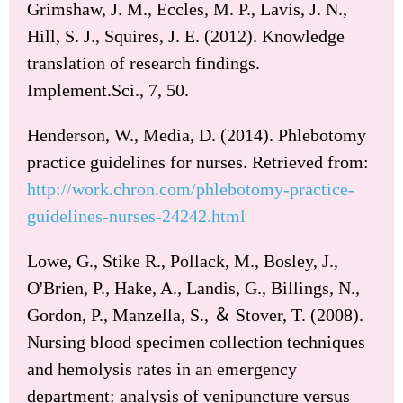
Grimshaw, J. M., Eccles, M. P., Lavis, J. N.,
Hill, S. J., Squires, J. E. (2012). Knowledge
translation of research findings.
Implement.Sci., 7, 50.
Henderson, W., Media, D. (2014). Phlebotomy
practice guidelines for nurses. Retrieved from:
http://work.chron.com/phlebotomy-practice-
guidelines-nurses-24242.html
Lowe, G., Stike R., Pollack, M., Bosley, J.,
O'Brien, P., Hake, A., Landis, G., Billings, N.,
Gordon, P., Manzella, S., ＆ Stover, T. (2008).
Nursing blood specimen collection techniques
and hemolysis rates in an emergency
department: analysis of venipuncture versus