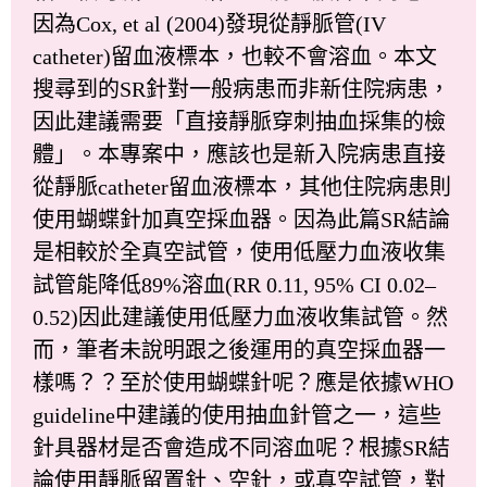
因為Cox, et al (2004)發現從靜脈管(IV
catheter)留血液標本，也較不會溶血。本文
搜尋到的SR針對一般病患而非新住院病患，
因此建議需要「直接靜脈穿刺抽血採集的檢
體」。本專案中，應該也是新入院病患直接
從靜脈catheter留血液標本，其他住院病患則
使用蝴蝶針加真空採血器。因為此篇SR結論
是相較於全真空試管，使用低壓力血液收集
試管能降低89%溶血(RR 0.11, 95% CI 0.02–
0.52)因此建議使用低壓力血液收集試管。然
而，筆者未說明跟之後運用的真空採血器一
樣嗎？？至於使用蝴蝶針呢？應是依據WHO
guideline中建議的使用抽血針管之一，這些
針具器材是否會造成不同溶血呢？根據SR結
論使用靜脈留置針、空針，或真空試管，對