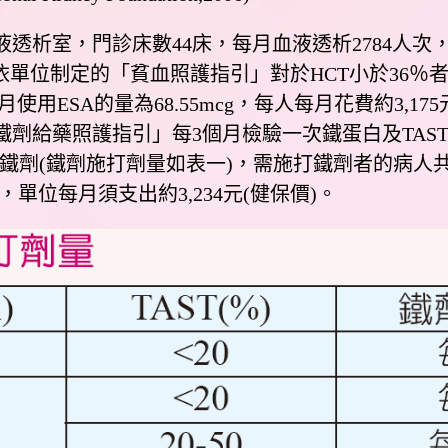
室，門診床數44床，每月血液透析2784人次，每
1％，依單位制定的「貧血照護指引」對於HCT小於36％
月使用ESA的量為68.55mcg，每人每月花費約3,17
給藥照護指引」每3個月檢驗一次鐵蛋白及TAST，當
補充鐵劑(鐵劑施打劑量如表一)，需施打鐵劑者的病人共
，單位每月須支出約3,234元(健保價)。