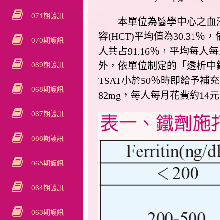
071期護訊
本單位為醫學中心之血液透析
容(HCT)平均值為30.3
070期護訊
人共占91.16％，平均每人每
069期護訊
外，依單位制定的「透析中鐵劑
TSAT小於50％時即給予
068期護訊
82mg，每人每月花費約14元
067期護訊
066期護訊
065期護訊
064期護訊
063期護訊