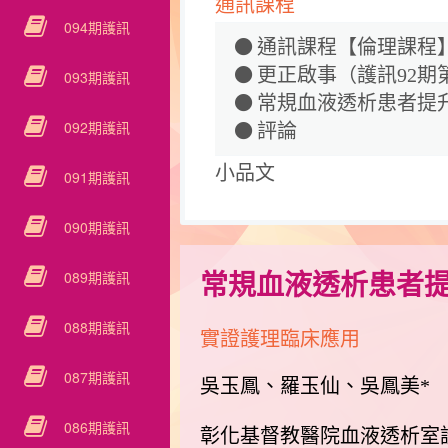
通訊課程
094期護訊
通訊課程【倫理課程
更正啟事（護訊92期第
093期護訊
常規血液透析患者提升鐵
092期護訊
評論
小品文
091期護訊
090期護訊
089期護訊
常規血液透析患者提升
088期護訊
實證護理臨床應用
087期護訊
吳玉鳳、羅玉仙、吳鳳美*
086期護訊
彰化基督教醫院血液透析室護