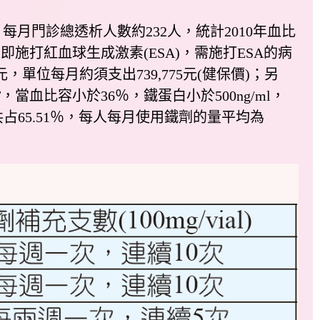
月門診總透析人數約232人，統計2010年血比
者即施打紅血球生成激素(ESA)，需施打ESA的病
5元，單位每月約須支出739,775元(健保價)；另
血比容小於36％，鐵蛋白小於500ng/ml，
占65.51％，每人每月使用鐵劑的量平均為