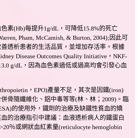
)每提升1g/dL，可降低15.8%的死亡
 Pham, McCamish, & Burton, 2004);因此可
改善透析患者的生活品質，並增加存活率。根據
ease Outcomes Quality Initiative，NKF-
於13.0 g/dL，因為血色素過低或過高均會引發心血
etin，EPO)產量不足，其次是因鐵(iron)
骨隨纖維化、鋁中毒等等(林、林；2009)。臨
Agent ,ESA)的使用外，鐵劑的治療及缺鐵性貧血的矯
貧血的治療指引中建議：血液透析病人的鐵蛋白
T)>20％或網狀血紅素量(reticulocyte hemoglobin