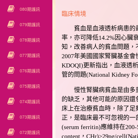
080期護訊
臨床情境
079期護訊
貧血是血液透析病患的最主要
率，亦可降低14.2%因心臟衰竭的死亡率
078期護訊
知，改善病人的貧血問題，
077期護訊
2007年美國國家腎臟基金會慢性腎臟病的治療
KDOQI)更新指出，血液透析
076期護訊
管的問題(National Kidney Fou
075期護訊
慢性腎臟病貧血是由多重因素造成
的缺乏，其他可能的原因還包
074期護訊
床上在治療貧血時，除了足夠紅血球生
073期護訊
正，是臨床最不可忽視的一
(serum ferritin)應維持在200
072期護訊
content，CHr)>29pg/cell(Nat