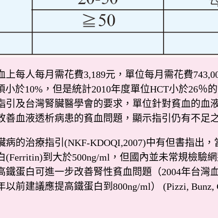
人每月需花費3,189元，單位每月需花費743,00
須小於10%，但是統計2010年度單位HCT小於26％
指引及台灣腎臟醫學會的要求，單位針對貧血的血液
改善血液透析病患的貧血問題，顯示指引仍有不足
治療指引(NKF-KDOQI,2007)中有但書指出，當網
erritin)到大於500ng/ml，但國內並未常規檢
高鐵蛋白可進一步改善腎性貧血問題（2004年台灣
提高鐵蛋白到800ng/ml） (Pizzi, Bunz, Coyne, 