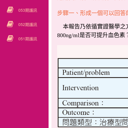
053期護訊
步驟一、形成一個可以回答
052期護訊
本報告乃依循實證醫學之方
800ng/ml是否可提升血色素
051期護訊