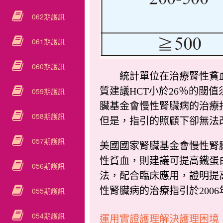
062期護訊
061期護訊
060期護訊
統計單位在治療腎性貧血上每
質建議HCT小於26％的閾值
059期護訊
臟基金會慢性腎臟病的治療
058期護訊
但是，指引的照顧下卻無法
057期護訊
美國國家腎臟基金會慢性腎臟病的
性貧血，則建議可提高鐵蛋白(F
056期護訊
法，配合臨床應用，證明提
性腎臟病的治療指引於2006年以前建議應
055期護訊
054期護訊
運用實證護理解決護理困境