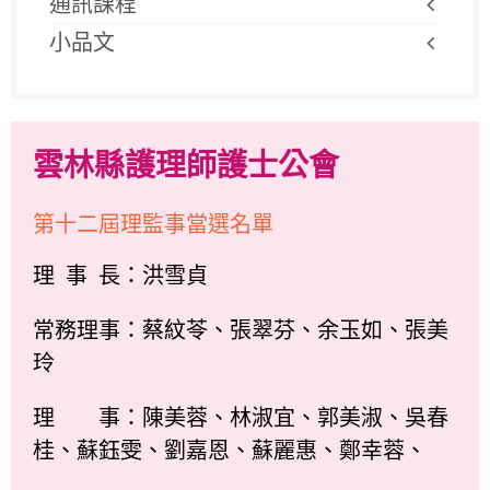
通訊課程
小品文
雲林縣護理師護士公會
第十二屆理監事當選名單
理 事 長：洪雪貞
常務理事：蔡紋苓、張翠芬、余玉如、張美
玲
理 事：陳美蓉、林淑宜、郭美淑、吳春
桂、蘇鈺雯、劉嘉恩、蘇麗惠、鄭幸蓉、