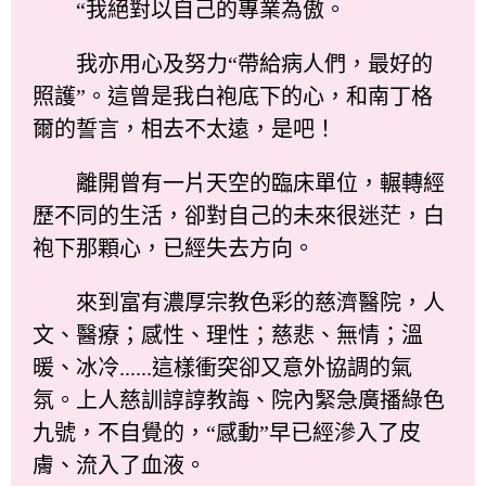
“我絕對以自己的專業為傲。
我亦用心及努力“帶給病人們，最好的
照護”。這曾是我白袍底下的心，和南丁格
爾的誓言，相去不太遠，是吧！
離開曾有一片天空的臨床單位，輾轉經
歷不同的生活，卻對自己的未來很迷茫，白
袍下那顆心，已經失去方向。
來到富有濃厚宗教色彩的慈濟醫院，人
文、醫療；感性、理性；慈悲、無情；溫
暖、冰冷......這樣衝突卻又意外協調的氣
氛。上人慈訓諄諄教誨、院內緊急廣播綠色
九號，不自覺的，“感動”早已經滲入了皮
膚、流入了血液。