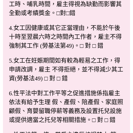
工時、哺乳時間，雇主得視為缺勤而影響其
全勤或考績獎金。□對□錯
4.女工因健康或其它正當理由，不能於午後
十時至翌晨六時之時間內工作者，雇主不得
強制其工作 (勞基法第49)。□ 對 □ 錯
5.女工在妊娠期間如有較為輕易之工作，得
申請改調，雇主 不得拒絕，並不得減少其工
資(勞基法49) □ 對 □ 錯
6.性平法中對工作平等之促進措施係指雇主
依法有給予生理 假、產假、陪產假、家庭照
顧假、育嬰留職停薪等義務及設置托兒設施
或提供適當之托兒等相關措施。□ 對 □ 錯