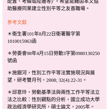
配置、考績或陞遷等)
。希望能藉由本文協
助醫療同業建立性別平等之友善職場。
參考文獻
＊衛生署101年8月22日衛署醫字第
1010015963函
＊勞委會98年4月15日勞動3字第0980130250
號函
＊施銀河，性別工作平等法實施現況與展
望，研考雙月刊，2008; 32(4):22-31。
＊邱意玲，勞動基準法與兩性工作平等法立
法之比較：性別觀點的分析，國立成功大學
政治經濟學研究所，碩士論文，2005年。