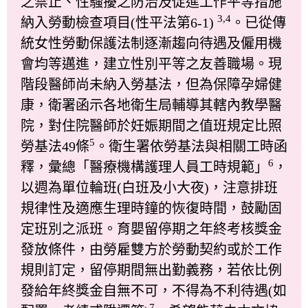
之禁止、性騷擾之防治及促進工作平等措施
3,4
納入勞動檢查項目(性平法第6-1)
。已從傳
統女性勞動保護法制逐漸趨向待遇及僱用機
會均等邁進，建立性別平等之友善職場。現
階段醫師尚未納入勞基法，但為保障孕婦健
康，衛署函示各地衛生局輔導其轄內教學醫
院，對住院醫師於妊娠期間之值班規定比照
5
勞基法49條
。衛生署依勞基法與相關工時函
6
釋，彙總「醫療機構護理人員工時規範」
，
以週為單位輪班(白班及小大夜)，注意排班
規律性及適應生理時鐘的恢復時間，鼓勵固
定班別之派班。育嬰留停期之年終考核獎金
發放條件，由勞雇雙方於勞動契約或於工作
規則訂定，留停期間無出勤義務，若依比例
發給年終獎金自無不可，不得為不利待遇(如
7