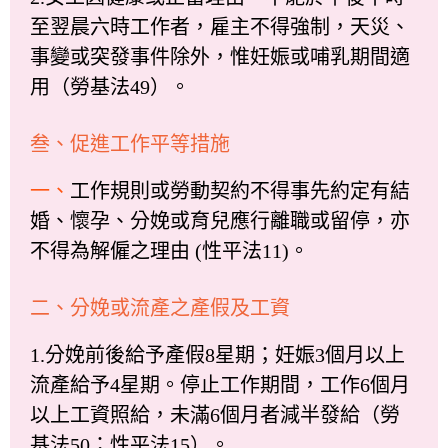
至翌晨六時工作者，雇主不得強制，天災、
事變或突發事件除外，惟妊娠或哺乳期間適
用（勞基法49）。
叁、促進工作平等措施
一、
工作規則或勞動契約不得事先約定有結
婚、懷孕、分娩或育兒應行離職或留停，亦
不得為解僱之理由 (性平法11)。
二、分娩或流產之產假及工資
1.分娩前後給予產假8星期；妊娠3個月以上
流產給予4星期。停止工作期間，工作6個月
以上工資照給，未滿6個月者減半發給（勞
基法50；性平法15）。