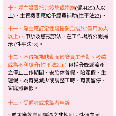
十、雇主設置托兒設施或措施
(僱用250人以
上)，主管機關應給予經費補助(性平法23)。
十一、雇主應訂定性騷擾防治措施(僱用30人
以上)、
申訴及懲戒辦法，在工作場所公開揭
示 (性平法13)。
十二、不得視為缺勤而影響員工全勤、考績
或為不利處分(性平法21)：
包括分娩或流產
之停止工作期間、安胎休養假、陪產假、生
理假、為育兒減少或調整工時、育嬰留停、
家庭照顧假。
十三、受僱者或求職者申訴
1.雇主應就差別待遇之非性別、性傾向因