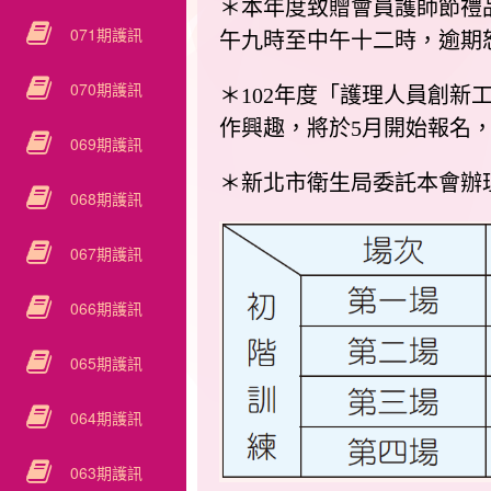
＊本年度致贈會員護師節禮品
071期護訊
午九時至中午十二時，逾期
070期護訊
＊102年度「護理人員創
作興趣，將於5月開始報名
069期護訊
＊新北市衛生局委託本會辦
068期護訊
067期護訊
066期護訊
065期護訊
064期護訊
063期護訊