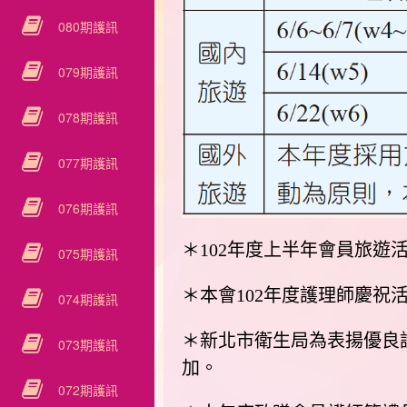
080期護訊
079期護訊
078期護訊
077期護訊
076期護訊
＊102年度上半年會員旅遊
075期護訊
＊本會102年度護理師慶祝
074期護訊
＊新北市衛生局為表揚優良
073期護訊
加。
072期護訊