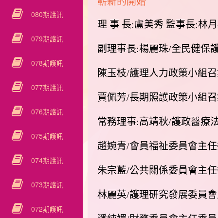
嶄新的開始
080期護訊
理 事 長:盧美秀 監事長:林
079期護訊
副理事長:楊麗珠/全民健保
078期護訊
陳玉枝/護理人力政策小組召
077期護訊
賈佩芳/長期照護政策小組召
076期護訊
常務理事:高靖秋/護政醫療
075期護訊
趙婉青/會員福祉委員會主任
074期護訊
朱宗藍/公共關係委員會主任
073期護訊
林麗英/護理研究發展委員
072期護訊