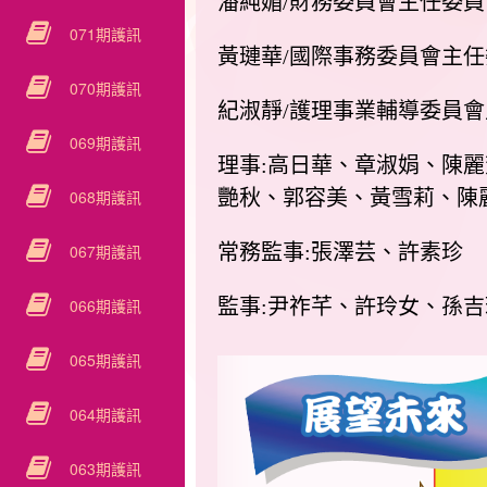
潘純媚/財務委員會主任委員
071期護訊
黃璉華/國際事務委員會主任
070期護訊
紀淑靜/護理事業輔導委員
069期護訊
理事:高日華、章淑娟、陳
068期護訊
艷秋、郭容美、黃雪莉、陳
067期護訊
常務監事:張澤芸、許素珍
066期護訊
監事:尹祚芊、許玲女、孫
065期護訊
064期護訊
063期護訊