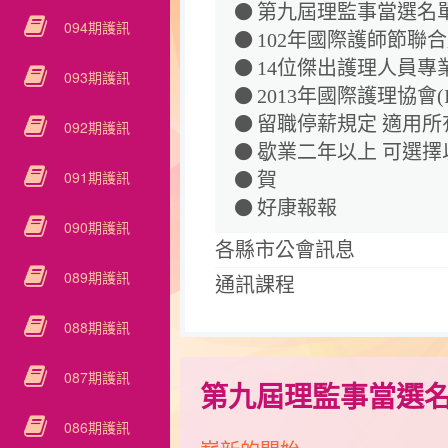
第九屆理監事當選名
094期護訊
102年國際護師節聯
14位傑出護理人員專
093期護訊
2013年國際護理協會(
留職停薪規定 適用所
092期護訊
歇業二年以上 可選擇
091期護訊
賀
好康報報
090期護訊
各縣市公會訊息
089期護訊
通訊課程
088期護訊
087期護訊
第九屆理監事當選
086期護訊