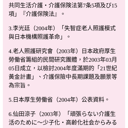
共同生活介護・介護保険法第7条5項及び15
項」『介護保険法』。
3.李光廷（2004年）「失智症老人照護模式
與日本機構照護革命」。
4.老人照護研究會（2003年）日本政府厚生
勞働省籌組的民間研究團體，於2003年03月
05日成立，以檢討2004年度滿期的「21世紀
黃金計畫」、介護保險中長期課題及願景等
為宗旨。
5.日本厚生勞働省（2004年）公表資料。
6.仙田涼子（2003年）「頑張らない介護生
活のために～少子化・高齢化社会からみる