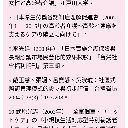
女性と高齢者介護」江戸川大学。
7.日本厚生勞働省認知症理解促進會（2005
年）「2015年の高齢者介護～高齢者尊厳を
支えるケアの確立に向けて」。
8.李光廷（2003年）「日本實施介護保險與
長期照護市場民營化的效果檢驗」『台灣社
會福利期刊』第三期。
9.戴玉慈、張媚、呂寶靜、吳淑瓊：社區式
照顧管理模式的設立與初步評價。台灣衛誌
2004；23(3)：197-208。
10.武原光志（2003年）「全室個室・ユニッ
トケア」の『小規模生活対応型特別養護老