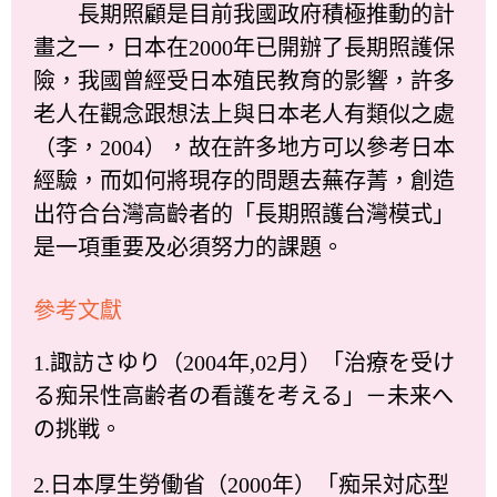
長期照顧是目前我國政府積極推動的計
畫之一，日本在2000年已開辦了長期照護保
險，我國曾經受日本殖民教育的影響，許多
老人在觀念跟想法上與日本老人有類似之處
（李，2004），故在許多地方可以參考日本
經驗，而如何將現存的問題去蕪存菁，創造
出符合台灣高齡者的「長期照護台灣模式」
是一項重要及必須努力的課題。
參考文獻
1.諏訪さゆり（2004年,02月）「治療を受け
る痴呆性高齢者の看護を考える」－未来へ
の挑戦。
2.日本厚生勞働省（2000年）「痴呆対応型