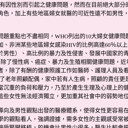
皆有因性別而引起之健康問題，然而在目前絕大部分
角色，加上有些地區婦女就醫的可近性遠不如男性
重點也不盡相同，WHO列出的10大婦女健康問
、非洲某些地區婦女感染HIV的比例高達60％以上
於男性）、高比例的暴力及性侵害、發展中國家的
，除了慢性病、癌症、暴力及生殖相關健康問題，近
者，除了有酬的健康照護工作如醫師、護理人員及
到了老年照顧配偶，家中若有人生病，照顧的責任更
當沉重的負荷和壓力，乃至於產生生理及心理上的
這些女性無法經濟獨立，更加重其社會中的弱勢地位
向及男性觀點出發的醫療體系，使得女性更容易在
學的觀點看人，強調證據，需多女性的主觀感受常
接受腎臟移植，的機會比男性少很多，醫生比較會