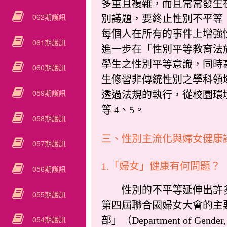
多重且複雜，而且常常發生
062期護訊
別議題，要終止性別不平等
每個人在所有的事件上增強性
061期護訊
進一步在「性別平等教育法
學生之性別平等意識，同時
060期護訊
生修習非傳統性別之學科領
059期護訊
透過法規的執行，從校園環
等 4、5。
058期護訊
三、性別主流化與婦女健康
057期護訊
1.「婦女」健康有何問題？
056期護訊
性別的不平等延伸出許多
055期護訊
第四屆聯合國婦女大會的主
054期護訊
部」（Department of 