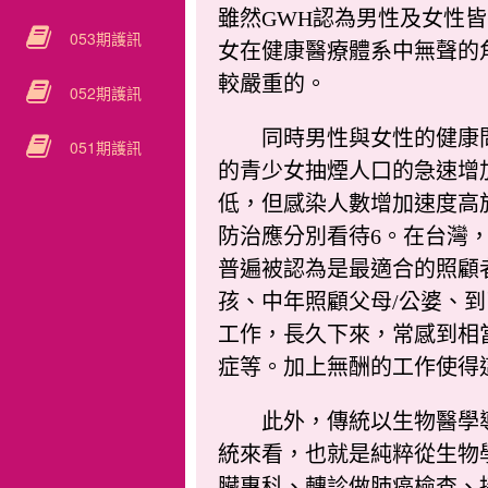
雖然GWH認為男性及女性
053期護訊
女在健康醫療體系中無聲的
較嚴重的。
052期護訊
同時男性與女性的健康問題
051期護訊
的青少女抽煙人口的急速增加
低，但感染人數增加速度高
防治應分別看待6。在台灣
普遍被認為是最適合的照顧
孩、中年照顧父母/公婆、
工作，長久下來，常感到相
症等。加上無酬的工作使得
此外，傳統以生物醫學導
統來看，也就是純粹從生物
臟專科、轉診做肺癌檢查、