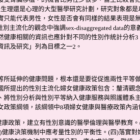
是生理還是心理的大型醫學研究計劃，研究對象都是
實只能代表男性，女性是否會有同樣的結果表現是
別主流化的觀念中強調sex-disaggregated d
然健康相關的資訊也應針對不同的性別作統計分析3
資訊及研究」列為目標之一2。
所延伸的健康問題，根本還是要從促進兩性平等做
國所提出的性別主流化婦女健康政策包含：釐清觀
、將性別分析與性別平等納入健康服務與照護體系主
婦女政策綱領，該綱領中8項婦女健康與醫療政策內涵
康政策，建立有性別意識的醫學倫理與醫學教育。(
三)健康決策機制中應考量性別的平衡性。(四)落實