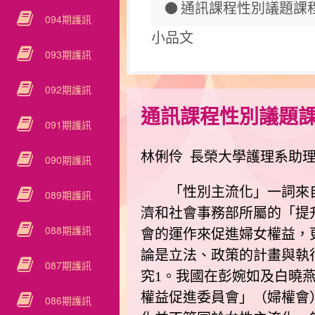
通訊課程性別議題課
094期護訊
小品文
093期護訊
092期護訊
通訊課程性別議題
091期護訊
林俐伶 長榮大學護理系助
090期護訊
「性別主流化」一詞來自聯
089期護訊
濟和社會事務部所屬的「提升婦女地位
088期護訊
會的運作來促進婦女權益，更於1
論是立法、政策的計畫與執
087期護訊
究1。我國在彭婉如及白曉燕
權益促進委員會」（婦權會
086期護訊