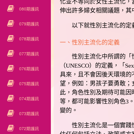
化並不等同於女性主流化，
080期護訊
伸出許多婦女相關議題，其
079期護訊
以下就性別主流化的定義
078期護訊
一、性別主流化的定義
077期護訊
性別主流化中所謂的「性別」
（UNESCO）的定義，「
076期護訊
具來，且不會因後天環境的不
望，例如：男孩子要勇敢；
075期護訊
此，角色性別及期待可能因
074期護訊
等，都可能影響性別角色3。
變的。
073期護訊
性別主流化是一個實踐性別平
072期護訊