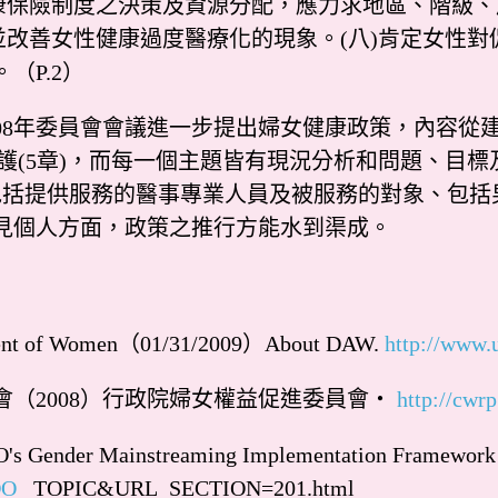
健康保險制度之決策及資源分配，應力求地區、階級、
視並改善女性健康過度醫療化的現象。(八)肯定女性
（P.2）
8年委員會會議進一步提出婦女健康政策，內容從建
照護(5章)，而每一個主題皆有現況分析和問題、目
包括提供服務的醫事專業人員及被服務的對象、包括
見個人方面，政策之推行方能水到渠成。
cement of Women（01/31/2009）About DAW.
http://www.
員會（2008）行政院婦女權益促進委員會‧
http://cwr
ender Mainstreaming Implementation Framework 
DO
_TOPIC&URL_SECTION=201.html