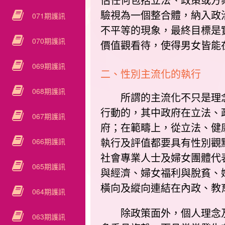
估任何包括立法、政策或方
驗視為一個整合體，納入政
071期護訊
不平等的現象，最終目標是
070期護訊
價值觀看待，使得男女皆能
069期護訊
二、性別主流化的執行
068期護訊
所謂的主流化不只是理念
行動的，其中政府在立法、
067期護訊
府；在範疇上，從立法、健
066期護訊
執行及評值都要具有性別觀
社會專業人士及婦女團體代
065期護訊
與經濟、婦女福利與脫貧、
橫向及縱向連結在內政、教
064期護訊
除政策面外，個人理念及
063期護訊