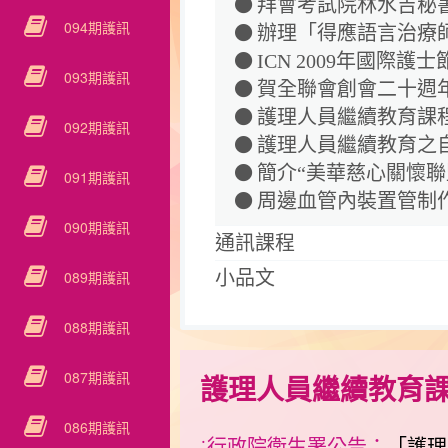
拜會考試院林水吉秘
094期護訊
辦理「得應語言治療
ICN 2009年國際護
093期護訊
賀全聯會創會二十週
護理人員繼續教育課
092期護訊
護理人員繼續教育之
簡介“美華慈心關懷聯
091期護訊
周邊血管內裝置管制
090期護訊
通訊課程
089期護訊
小品文
088期護訊
087期護訊
護理人員繼續教育
086期護訊
˙行政院衛生署公告：
「護理