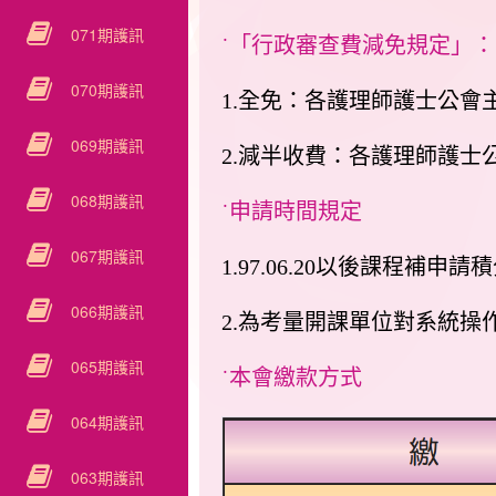
071期護訊
˙「行政審查費減免規定」：
070期護訊
1.全免：各護理師護士公會
069期護訊
2.減半收費：各護理師護士
068期護訊
˙申請時間規定
067期護訊
1.97.06.20以後課程補申請
066期護訊
2.為考量開課單位對系統操
065期護訊
˙本會繳款方式
064期護訊
063期護訊