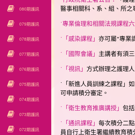
醫事相關科、系、組、所之
080期護訊
˙專業倫理和相關法規課程六
079期護訊
˙「感染課程」
亦可屬”專業
078期護訊
˙「國際會議」
主講者有須三
077期護訊
˙「視訊」
方式辦理之護理人
076期護訊
˙「新進人員訓練之課程」
075期護訊
可申請積分審定。
074期護訊
˙「衛生教育推廣講授」
包括
073期護訊
˙「通訊課程」
每次積分二點
072期護訊
員自行上衛生署繼續教育積