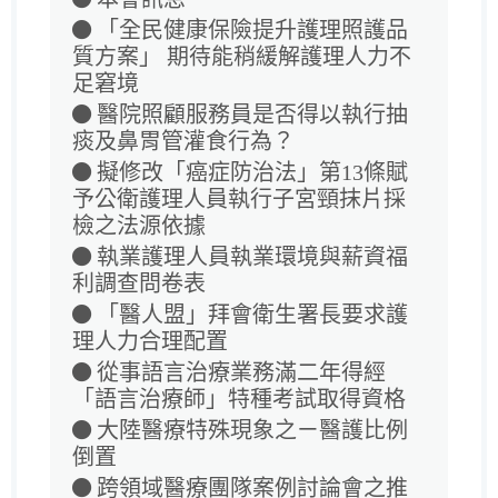
「全民健康保險提升護理照護品
質方案」 期待能稍緩解護理人力不
足窘境
醫院照顧服務員是否得以執行抽
痰及鼻胃管灌食行為？
擬修改「癌症防治法」第13條賦
予公衛護理人員執行子宮頸抹片採
檢之法源依據
執業護理人員執業環境與薪資福
利調查問卷表
「醫人盟」拜會衛生署長要求護
理人力合理配置
從事語言治療業務滿二年得經
「語言治療師」特種考試取得資格
大陸醫療特殊現象之ㄧ醫護比例
倒置
跨領域醫療團隊案例討論會之推