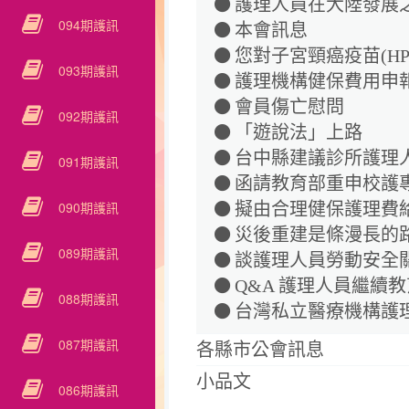
護理人員在大陸發展
094期護訊
本會訊息
您對子宮頸癌疫苗(HP
093期護訊
護理機構健保費用申
會員傷亡慰問
092期護訊
「遊說法」上路
台中縣建議診所護理
091期護訊
函請教育部重申校護
090期護訊
擬由合理健保護理費
災後重建是條漫長的
089期護訊
談護理人員勞動安全
Q&A 護理人員繼續
088期護訊
台灣私立醫療機構護
087期護訊
各縣市公會訊息
小品文
086期護訊