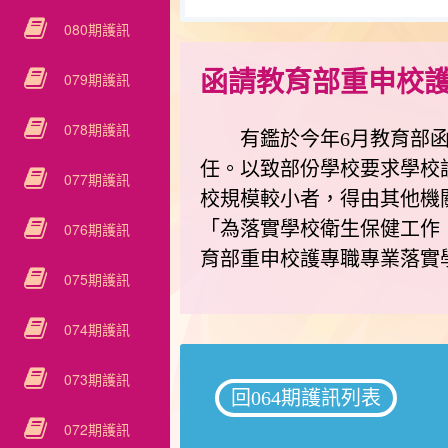
080期護訊
函請教育部重申校
079期護訊
078期護訊
有鑑於今年6月教育部函各
任。以致部份學校要求學校
077期護訊
校規模較小者，得由其他機
「為落實學校衛生保健工作，
076期護訊
育部重申校護專職專業落實
075期護訊
074期護訊
073期護訊
回064期護訊列表
072期護訊