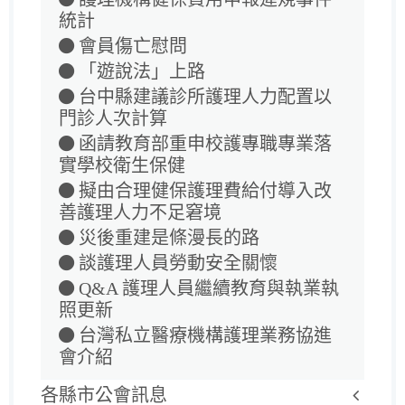
統計
會員傷亡慰問
「遊說法」上路
台中縣建議診所護理人力配置以
門診人次計算
函請教育部重申校護專職專業落
實學校衛生保健
擬由合理健保護理費給付導入改
善護理人力不足窘境
災後重建是條漫長的路
談護理人員勞動安全關懷
Q&A 護理人員繼續教育與執業執
照更新
台灣私立醫療機構護理業務協進
會介紹
各縣市公會訊息