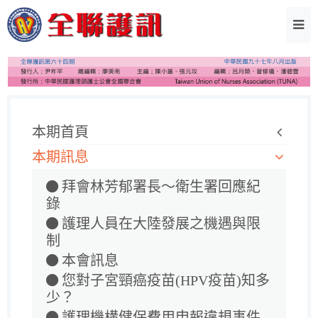
本期首頁
本期訊息
拜會林芳郁署長～衛生署回應紀
錄
護理人員在大陸發展之機遇與限
制
本會訊息
您對子宮頸癌疫苗(HPV疫苗)知多
少？
護理機構健保費用申報違規事件