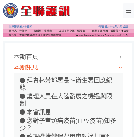
本期首頁
本期訊息
拜會林芳郁署長～衛生署回應紀
錄
護理人員在大陸發展之機遇與限
制
本會訊息
您對子宮頸癌疫苗(HPV疫苗)知多
少？
護理機構健保費用申報違規事件