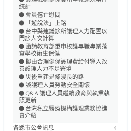
統計
會員傷亡慰問
「遊說法」上路
台中縣建議診所護理人力配置以
門診人次計算
函請教育部重申校護專職專業落
實學校衛生保健
擬由合理健保護理費給付導入改
善護理人力不足窘境
災後重建是條漫長的路
談護理人員勞動安全關懷
Q&A 護理人員繼續教育與執業執
照更新
台灣私立醫療機構護理業務協進
會介紹
各縣市公會訊息