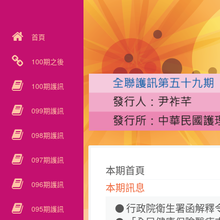
首頁
100期之後
100期護訊
099期護訊
098期護訊
097期護訊
本期首頁
096期護訊
本期訊息
行政院衛生署函解釋
095期護訊