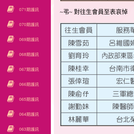
071期護訊
~弔~ 對往生會員至表哀悼
070期護訊
069期護訊
068期護訊
067期護訊
066期護訊
065期護訊
064期護訊
063期護訊