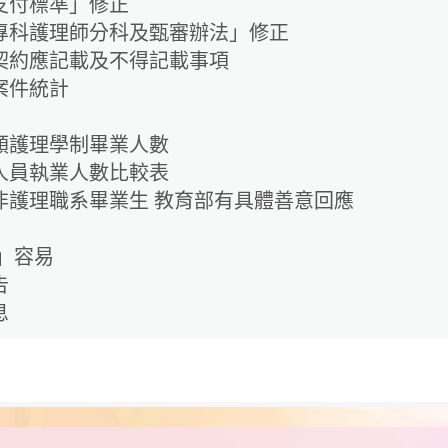
支付標準」修正
專科護理師分科及甄審辦法」修正
契約應記載及不得記載事項
案件統計
類護理學制畢業人數
人員執業人數比較表
非護理職系畢業生 教育部有具體善意回應
」容易
告
息