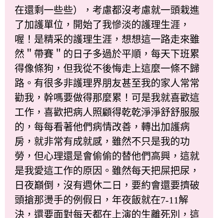
在還剩一些些），考慮都沒考慮就一頭栽進
了加護單位，開始了我慘淡的護理生涯，
喔！是精采的護理生涯，想想這一路走來雖
然＂帶賽＂的日子多過於平順，每天下班累
得像條狗，但我從不後悔走上這麼一條不歸
路。有很多非護理界朋友甚至我的家人常常
勸我，幹嗎要做得那麼累！可是我就喜歡這
工作，喜歡把病人照顧得乾乾淨淨舒舒服服
的，每每看著他們病情改善，轉出加護病
房，就非常有成就感，雖然不只是我的功
勞，但心理還是會偷偷的替他們高興，這就
是我愛這工作的原因。雖然每天把屎把尿，
日夜巔倒，沒有週休二日，要約會還要擠破
頭搶那燙手的例假日，年夜飯就在7-11解
決，還要面對每天都在上演的生離死別，這