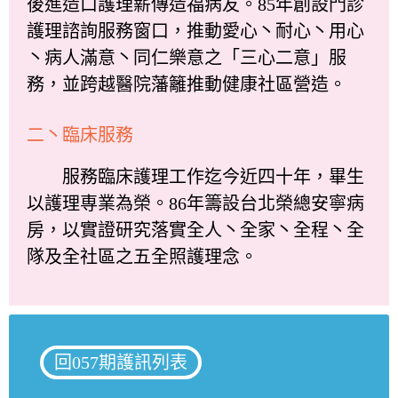
後進造口護理薪傳造福病友。85年創設門診
護理諮詢服務窗口，推動愛心丶耐心丶用心
丶病人滿意丶同仁樂意之「三心二意」服
務，並跨越醫院藩籬推動健康社區營造。
二丶臨床服務
服務臨床護理工作迄今近四十年，畢生
以護理専業為榮。86年籌設台北榮總安寧病
房，以實證研究落實全人丶全家丶全程丶全
隊及全社區之五全照護理念。
回057期護訊列表